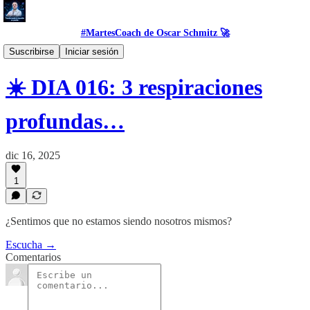
#MartesCoach de Oscar Schmitz 🚀
#Proposito
Suscribirse
Iniciar sesión
☀️ DIA 016: 3 respiraciones
profundas…
dic 16, 2025
1
¿Sentimos que no estamos siendo nosotros mismos?
Escucha →
Comentarios