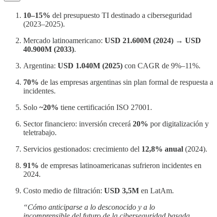
10–15%
del presupuesto TI destinado a ciberseguridad
(2023–2025).
Mercado latinoamericano:
USD 21.600M (2024)
→
USD
40.900M (2033)
.
Argentina:
USD 1.040M (2025)
con CAGR de 9%–11%.
70%
de las empresas argentinas sin plan formal de respuesta a
incidentes.
Solo
~20%
tiene certificación ISO 27001.
Sector financiero: inversión crecerá
20%
por digitalización y
teletrabajo.
Servicios gestionados: crecimiento del
12,8% anual
(2024).
91%
de empresas latinoamericanas sufrieron incidentes en
2024.
Costo medio de filtración:
USD 3,5M
en LatAm.
“Cómo anticiparse a lo desconocido y a lo
incomprensible del futuro de la ciberseguridad basada