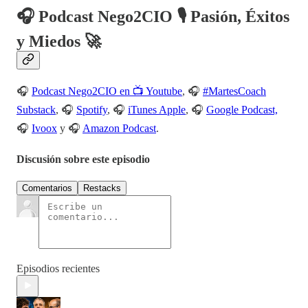
🎧 Podcast Nego2CIO 🎙️ Pasión, Éxitos
y Miedos 🚀
🎧
Podcast Nego2CIO en 📺 Youtube
, 🎧
#MartesCoach
Substack
, 🎧
Spotify
, 🎧
iTunes Apple
, 🎧
Google Podcast,
🎧
Ivoox
y 🎧
Amazon Podcast
.
Discusión sobre este episodio
Comentarios
Restacks
Episodios recientes