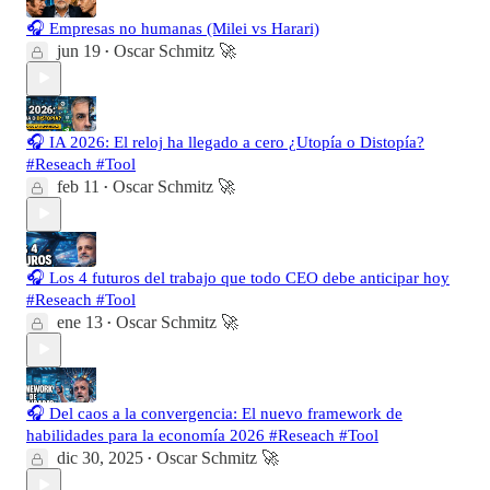
🎧 Empresas no humanas (Milei vs Harari)
jun 19
Oscar Schmitz 🚀
•
🎧 IA 2026: El reloj ha llegado a cero ¿Utopía o Distopía?
#Reseach #Tool
feb 11
Oscar Schmitz 🚀
•
🎧 Los 4 futuros del trabajo que todo CEO debe anticipar hoy
#Reseach #Tool
ene 13
Oscar Schmitz 🚀
•
🎧 Del caos a la convergencia: El nuevo framework de
habilidades para la economía 2026 #Reseach #Tool
dic 30, 2025
Oscar Schmitz 🚀
•