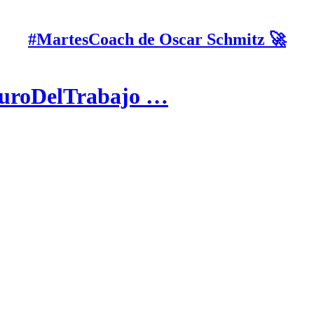
#MartesCoach de Oscar Schmitz 🚀
turoDelTrabajo …