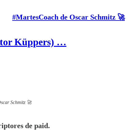
#MartesCoach de Oscar Schmitz 🚀
ctor Küppers) …
Oscar Schmitz 🚀
iptores de paid.