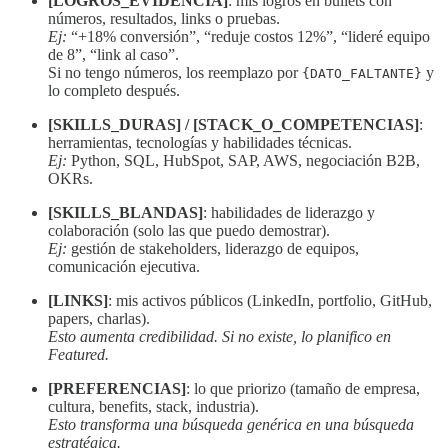
[LOGROS_EVIDENCIA]
: mis logros en bullets con
números, resultados, links o pruebas.
Ej:
“+18% conversión”, “reduje costos 12%”, “lideré equipo
de 8”, “link al caso”.
Si no tengo números, los reemplazo por
y
{DATO_FALTANTE}
lo completo después.
[SKILLS_DURAS] / [STACK_O_COMPETENCIAS]
:
herramientas, tecnologías y habilidades técnicas.
Ej:
Python, SQL, HubSpot, SAP, AWS, negociación B2B,
OKRs.
[SKILLS_BLANDAS]
: habilidades de liderazgo y
colaboración (solo las que puedo demostrar).
Ej:
gestión de stakeholders, liderazgo de equipos,
comunicación ejecutiva.
[LINKS]
: mis activos públicos (LinkedIn, portfolio, GitHub,
papers, charlas).
Esto aumenta credibilidad. Si no existe, lo planifico en
Featured.
[PREFERENCIAS]
: lo que priorizo (tamaño de empresa,
cultura, benefits, stack, industria).
Esto transforma una búsqueda genérica en una búsqueda
estratégica.