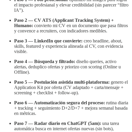
el impacto profesianal y elevar credibilidad (sin parecer “filtro
IA”).
Paso 2 — CV ATS (Applicant Tracking System) +
Humano:
convierto mi CV en un documento que pasa filtros
y convence a recruiters, con indicadores medibles.
Paso 3 — LinkedIn que convierte:
creo headline, about,
skills, featured y experiencia alineada al CV, con evidencia
visible.
Paso 4 — Búsqueda y filtrado:
diseño queries, activo
alertas, deduplico ofertas y priorizo con scoring (Online u
Offline).
Paso 5 — Postulación asistida multi-plataforma:
genero el
Application Kit por oferta (CV adaptado + carta/mensaje +
screening + checklist + follow-up).
Paso 6 — Automatización segura del proceso:
rutina diaria
+ tracking + seguimiento D+2/D+7 + mejora semanal basada
en métricas.
Paso 7 — Radar diario en ChatGPT (5am):
una tarea
automática busca en internet ofertas nuevas (sin bots),