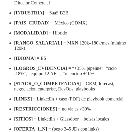
Director Comercial
[INDUSTRIA]
= SaaS B2B
[PAIS_CIUDAD]
= México (CDMX)
[MODALIDAD]
= Híbrido
[RANGO_SALARIAL]
= MXN 120k–180k/mes (mínimo
120k)
[IDIOMA]
= ES
[LOGROS_EVIDENCIA]
= “+35% pipeline”, “ciclo
-18%”, “equipo 12 AEs”, “retención +10%”
[STACK_O_COMPETENCIAS]
= CRM, forecast,
negociación enterprise, RevOps, playbooks
[LINKS]
= LinkedIn + caso (PDF) de playbook comercial
[RESTRICCIONES]
= no viajes >30%
[SITIOS]
= LinkedIn + Glassdoor + bolsas locales
[OFERTA_1..N]
= (pego 3–5 JDs con links)