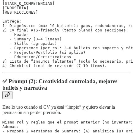
[STACK_O_COMPETENCIAS]

[INDUSTRIA]

[RESTRICCIONES]

Entregá:

1) Diagnóstico (máx 10 bullets): gaps, redundancias, ri
2) CV final ATS-friendly (texto plano) con secciones:

   - Header

   - Summary (3–4 líneas)

   - Skills (agrupadas)

   - Experience (por rol: 3–6 bullets con impacto y mét
   - Projects/Portfolio (si aplica)

   - Education/Certifications

3) Lista de “Insumos faltantes” (solo lo necesario, pri
4) Checklist final de revisión (7–10 ítems).
✅ Prompt (2): Creatividad controlada, mejores
bullets y narrativa
Este lo uso cuando el CV ya está “limpio” y quiero elevar la
persuasión sin perder precisión.
Mismo rol y reglas que el prompt anterior (no inventar;
Además:

- Proponé 2 versiones de Summary: (A) analítica (B) ori