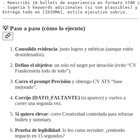
- Reescribí 10 bullets de experiencia en formato STAR c
- Sugería 5 keywords adicionales (si son plausibles) y 
Entregá todo en [IDIOMA], estilo ejecutivo sobrio.
💡 Paso a paso (cómo lo ejecuto)
Consolido evidencia
: junto logros y métricas (aunque estén
desordenados).
Defino el objetivo
: un solo rol target por iteración (evito “CV
Frankenstein todo de todo”).
Corro el prompt Precisión
y obtengo CV ATS “base
mejorado”.
Corrijo {DATO_FALTANTE}
(si aparece) y vuelvo a
correr una segunda vez.
Si quiero elevar
: corro Creatividad controlada para reforzar
bullets y summary.
Prueba de legibilidad
: lo leo como recruiter: ¿entiendo
impacto en 15 segundos?