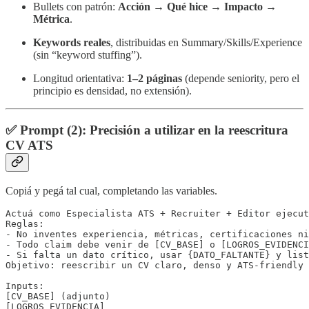
Bullets con patrón:
Acción → Qué hice → Impacto →
Métrica
.
Keywords reales
, distribuidas en Summary/Skills/Experience
(sin “keyword stuffing”).
Longitud orientativa:
1–2 páginas
(depende seniority, pero el
principio es densidad, no extensión).
✅ Prompt (2): Precisión a utilizar en la reescritura
CV ATS
Copiá y pegá tal cual, completando las variables.
Actuá como Especialista ATS + Recruiter + Editor ejecut
Reglas:

- No inventes experiencia, métricas, certificaciones ni
- Todo claim debe venir de [CV_BASE] o [LOGROS_EVIDENCI
- Si falta un dato crítico, usar {DATO_FALTANTE} y list
Objetivo: reescribir un CV claro, denso y ATS-friendly 
Inputs:

[CV_BASE] (adjunto)

[LOGROS_EVIDENCIA]
