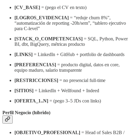
[CV_BASE]
= (pego el CV en texto)
[LOGROS_EVIDENCIA]
= “reduje churn 8%”,
“automatización de reporting -20h/sem”, “tablero ejecutivo
para C-level”
[STACK_O_COMPETENCIAS]
= SQL, Python, Power
BI, dbt, BigQuery, métricas producto
[LINKS]
= LinkedIn + GitHub + portfolio de dashboards
[PREFERENCIAS]
= producto digital, datos en core,
equipo maduro, salario transparente
[RESTRICCIONES]
= no presencial full-time
[SITIOS]
= LinkedIn + Wellfound + Indeed
[OFERTA_1..N]
= (pego 3–5 JDs con links)
Perfil Negocio (híbrido)
[OBJETIVO_PROFESIONAL]
= Head of Sales B2B /