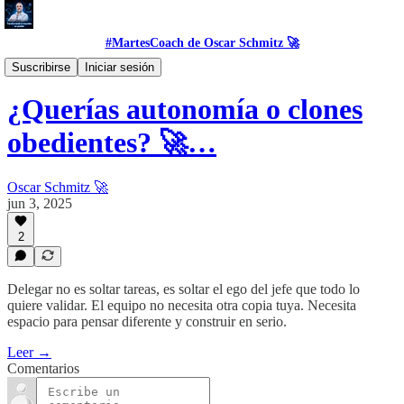
#MartesCoach de Oscar Schmitz 🚀
#HowsOscar
Suscribirse
Iniciar sesión
¿Querías autonomía o clones
obedientes? 🚀…
Oscar Schmitz 🚀
jun 3, 2025
2
Delegar no es soltar tareas, es soltar el ego del jefe que todo lo
quiere validar. El equipo no necesita otra copia tuya. Necesita
espacio para pensar diferente y construir en serio.
Leer →
Comentarios