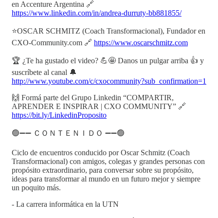
en Accenture Argentina 🔗
https://www.linkedin.com/in/andrea-durruty-bb881855/
⭐OSCAR SCHMITZ (Coach Transformacional), Fundador en
CXO-Community.com 🔗
https://www.oscarschmitz.com
🏆 ¿Te ha gustado el video? 💪🤩 Danos un pulgar arriba 👍 y
suscríbete al canal 🔔
http://www.youtube.com/c/cxocommunity?sub_confirmation=1
🙌 Formá parte del Grupo Linkedin “COMPARTIR,
APRENDER E INSPIRAR | CXO COMMUNITY” 🔗
https://bit.ly/LinkedinProposito
🟢➖➖ ＣＯＮＴＥＮＩＤＯ ➖➖🟢
Ciclo de encuentros conducido por Oscar Schmitz (Coach
Transformacional) con amigos, colegas y grandes personas con
propósito extraordinario, para conversar sobre su propósito,
ideas para transformar al mundo en un futuro mejor y siempre
un poquito más.
- La carrera informática en la UTN