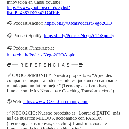
innovación en Canal Youtube:
https://www.youtube.com/playlist?
list=PL4387D673471C416E
🎧 Podcast Anchor:
https://bit.ly/OscarPodcastNego2CIO
🎧 Podcast Spotify:
https://bit.ly/PodcastNego2CIOSpotify
🎧 Podcast iTunes Apple:
https://bit.ly/PodcastNego2CIOApple
🔵➖➖ ＲＥＦＥＲＥＮＣＩＡＳ ➖➖🔵
✅ CXOCOMMUNITY: Nuestro propósito es “Aprender,
compartir e inspirar a todos los líderes que quieren cambiar el
mundo para un futuro mejor.” (Tecnologías disruptivas,
Innovación de los Negocios y Coaching Transformacional)
🌎 Web:
https://www.CXO-Community.com
✅ NEGO2CIO: Nuestro propósito es "Lograr el EXITO, más
allá de nuestros MIEDOS, accionando con PASIÓN"
(Tecnologías disruptivas, Coaching Transformacional e
Innovación de los Modelos de Negocios)