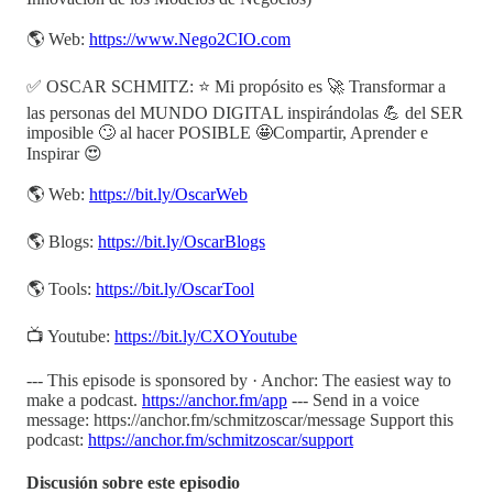
🌎 Web:
https://www.Nego2CIO.com
✅ OSCAR SCHMITZ: ⭐ Mi propósito es 🚀 Transformar a
las personas del MUNDO DIGITAL inspirándolas 💪 del SER
imposible 🙄 al hacer POSIBLE 🤩Compartir, Aprender e
Inspirar 😍
🌎 Web:
https://bit.ly/OscarWeb
🌎 Blogs:
https://bit.ly/OscarBlogs
🌎 Tools:
https://bit.ly/OscarTool
📺 Youtube:
https://bit.ly/CXOYoutube
--- This episode is sponsored by · Anchor: The easiest way to
make a podcast.
https://anchor.fm/app
--- Send in a voice
message: https://anchor.fm/schmitzoscar/message Support this
podcast:
https://anchor.fm/schmitzoscar/support
Discusión sobre este episodio