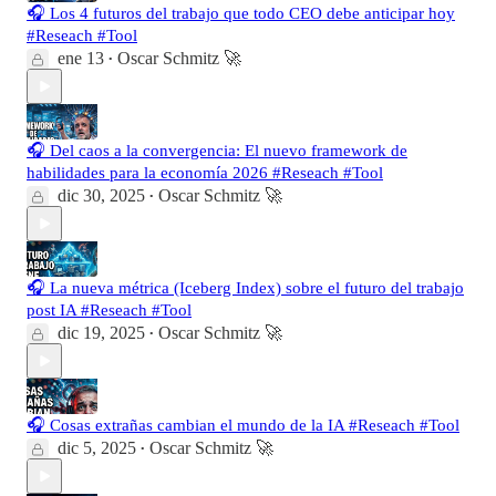
🎧 Los 4 futuros del trabajo que todo CEO debe anticipar hoy
#Reseach #Tool
ene 13
Oscar Schmitz 🚀
•
🎧 Del caos a la convergencia: El nuevo framework de
habilidades para la economía 2026 #Reseach #Tool
dic 30, 2025
Oscar Schmitz 🚀
•
🎧 La nueva métrica (Iceberg Index) sobre el futuro del trabajo
post IA #Reseach #Tool
dic 19, 2025
Oscar Schmitz 🚀
•
🎧 Cosas extrañas cambian el mundo de la IA #Reseach #Tool
dic 5, 2025
Oscar Schmitz 🚀
•