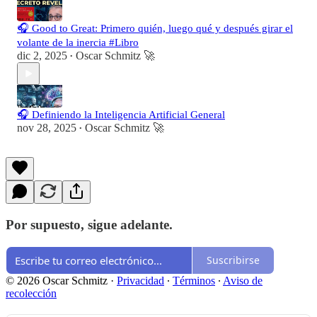
🎧 Good to Great: Primero quién, luego qué y después girar el
volante de la inercia #Libro
dic 2, 2025
Oscar Schmitz 🚀
•
🎧 Definiendo la Inteligencia Artificial General
nov 28, 2025
Oscar Schmitz 🚀
•
Por supuesto, sigue adelante.
Suscribirse
© 2026 Oscar Schmitz
·
Privacidad
∙
Términos
∙
Aviso de
recolección