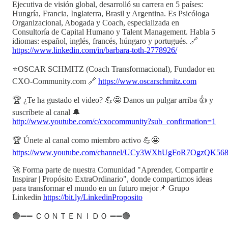
Ejecutiva de visión global, desarrolló su carrera en 5 países:
Hungría, Francia, Inglaterra, Brasil y Argentina. Es Psicóloga
Organizacional, Abogada y Coach, especializada en
Consultoría de Capital Humano y Talent Management. Habla 5
idiomas: español, inglés, francés, húngaro y portugués. 🔗
https://www.linkedin.com/in/barbara-toth-2778926/
⭐OSCAR SCHMITZ (Coach Transformacional), Fundador en
CXO-Community.com 🔗
https://www.oscarschmitz.com
🏆 ¿Te ha gustado el video? 💪🤩 Danos un pulgar arriba 👍 y
suscríbete al canal 🔔
http://www.youtube.com/c/cxocommunity?sub_confirmation=1
🏆 Únete al canal como miembro activo 💪🤩
https://www.youtube.com/channel/UCy3WXhUgFoR7OgzQK568
🚀 Forma parte de nuestra Comunidad "Aprender, Compartir e
Inspirar | Propósito ExtraOrdinario", donde compartimos ideas
para transformar el mundo en un futuro mejor📌 Grupo
Linkedin
https://bit.ly/LinkedinProposito
🟢➖➖ ＣＯＮＴＥＮＩＤＯ ➖➖🟢