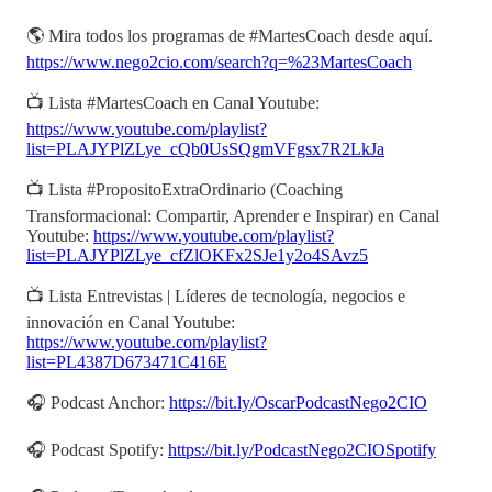
🌎 Mira todos los programas de #MartesCoach desde aquí.
https://www.nego2cio.com/search?q=%23MartesCoach
📺 Lista #MartesCoach en Canal Youtube:
https://www.youtube.com/playlist?
list=PLAJYPlZLye_cQb0UsSQgmVFgsx7R2LkJa
📺 Lista #PropositoExtraOrdinario (Coaching
Transformacional: Compartir, Aprender e Inspirar) en Canal
Youtube:
https://www.youtube.com/playlist?
list=PLAJYPlZLye_cfZlOKFx2SJe1y2o4SAvz5
📺 Lista Entrevistas | Líderes de tecnología, negocios e
innovación en Canal Youtube:
https://www.youtube.com/playlist?
list=PL4387D673471C416E
🎧 Podcast Anchor:
https://bit.ly/OscarPodcastNego2CIO
🎧 Podcast Spotify:
https://bit.ly/PodcastNego2CIOSpotify