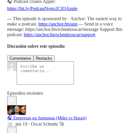
🎧 Podcast iTunes Apple:
https://bit.ly/PodcastNego2CIOApple
--- This episode is sponsored by · Anchor: The easiest way to
make a podcast.
https://anchor.fm/app
--- Send in a voice
message: https://anchor.fm/schmitzoscar/message Support this
podcast:
https://anchor.fm/schmitzoscar/support
Discusión sobre este episodio
Comentarios
Restacks
Episodios recientes
🎧 Empresas no humanas (Milei vs Harari)
jun 19
Oscar Schmitz 🚀
•