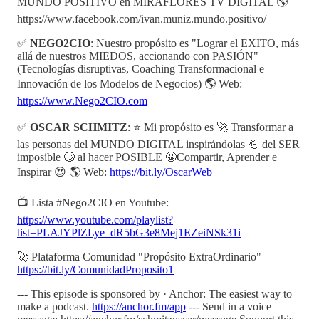
MUNDO POSITIVO en MIRAFLORES TV DIGITAL 🌎
https://www.facebook.com/ivan.muniz.mundo.positivo/
✅
NEGO2CIO
: Nuestro propósito es "Lograr el EXITO, más
allá de nuestros MIEDOS, accionando con PASIÓN"
(Tecnologías disruptivas, Coaching Transformacional e
Innovación de los Modelos de Negocios) 🌎 Web:
https://www.Nego2CIO.com
✅
OSCAR SCHMITZ
: ⭐ Mi propósito es 🚀 Transformar a
las personas del MUNDO DIGITAL inspirándolas 💪 del SER
imposible 🙄 al hacer POSIBLE 🤩Compartir, Aprender e
Inspirar 😍 🌎 Web:
https://bit.ly/OscarWeb
📺 Lista #Nego2CIO en Youtube:
https://www.youtube.com/playlist?
list=PLAJYPlZLye_dR5bG3e8Mej1EZeiNSk31i
🚀 Plataforma Comunidad "Propósito ExtraOrdinario"
https://bit.ly/ComunidadProposito1
--- This episode is sponsored by · Anchor: The easiest way to
make a podcast.
https://anchor.fm/app
--- Send in a voice