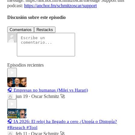
message: https://anchor.fm/schmitzoscar/message Support this
podcast:
https://anchor.fm/schmitzoscar/support
Discusión sobre este episodio
Comentarios
Restacks
Episodios recientes
🎧 Empresas no humanas (Milei vs Harari)
jun 19
Oscar Schmitz 🚀
•
🎧 IA 2026: El reloj ha llegado a cero ¿Utopía o Distopía?
#Reseach #Tool
feb 11
Oscar Schmitz 🚀
•