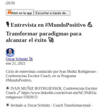
-29:59
Abrir en la app
Escuchar a través de...
🎙️ Entrevista en #MundoPositivo 💪
Transformar paradigmas para
alcanzar el éxito 🚀
Oscar Schmitz 🚀
ene 21, 2021
Ciclo de entrevistas conducido por Ivan Muñiz Rothgiesser -
Conferencista Escritor Coach, en su Programa
#MundoPositivo.
🌟 IVAN MUÑIZ ROTHGIESSER, Conferencista Escritor
Coach 🔗 https://www.linkedin.com/in/ivan-mu%C3%B1iz-
rothgiesser-5582815/
🌟 Invitado a: Oscar Schmitz - Coach Transformacional -