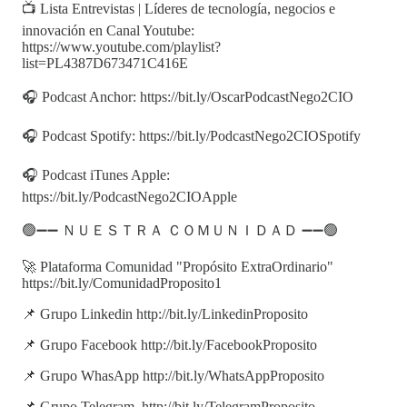
📺 Lista Entrevistas | Líderes de tecnología, negocios e
innovación en Canal Youtube:
https://www.youtube.com/playlist?
list=PL4387D673471C416E
🎧 Podcast Anchor: https://bit.ly/OscarPodcastNego2CIO
🎧 Podcast Spotify: https://bit.ly/PodcastNego2CIOSpotify
🎧 Podcast iTunes Apple:
https://bit.ly/PodcastNego2CIOApple
🟢➖➖ ＮＵＥＳＴＲＡ ＣＯＭＵＮＩＤＡＤ ➖➖🟢
🚀 Plataforma Comunidad "Propósito ExtraOrdinario"
https://bit.ly/ComunidadProposito1
📌 Grupo Linkedin http://bit.ly/LinkedinProposito
📌 Grupo Facebook http://bit.ly/FacebookProposito
📌 Grupo WhasApp http://bit.ly/WhatsAppProposito
📌 Grupo Telegram http://bit.ly/TelegramProposito