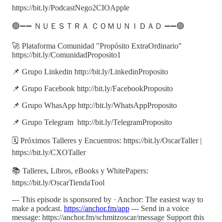
https://bit.ly/PodcastNego2CIOApple
🟢➖➖ ＮＵＥＳＴＲＡ ＣＯＭＵＮＩＤＡＤ ➖➖🟢
🚀 Plataforma Comunidad "Propósito ExtraOrdinario"
https://bit.ly/ComunidadProposito1
📌 Grupo Linkedin http://bit.ly/LinkedinProposito
📌 Grupo Facebook http://bit.ly/FacebookProposito
📌 Grupo WhasApp http://bit.ly/WhatsAppProposito
📌 Grupo Telegram http://bit.ly/TelegramProposito
🗓️ Próximos Talleres y Encuentros: https://bit.ly/OscarTaller |
https://bit.ly/CXOTaller
📚 Talleres, Libros, eBooks y WhitePapers:
https://bit.ly/OscarTiendaTool
--- This episode is sponsored by · Anchor: The easiest way to
make a podcast.
https://anchor.fm/app
--- Send in a voice
message: https://anchor.fm/schmitzoscar/message Support this