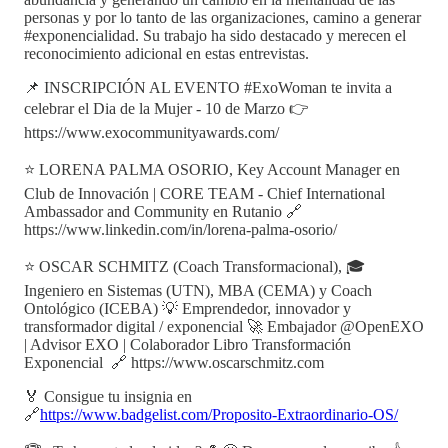
personas y por lo tanto de las organizaciones, camino a generar
#exponencialidad. Su trabajo ha sido destacado y merecen el
reconocimiento adicional en estas entrevistas.
📌 INSCRIPCIÓN AL EVENTO #ExoWoman te invita a
celebrar el Dia de la Mujer - 10 de Marzo 👉
https://www.exocommunityawards.com/
⭐ LORENA PALMA OSORIO, Key Account Manager en
Club de Innovación | CORE TEAM - Chief International
Ambassador and Community en Rutanio 🔗
https://www.linkedin.com/in/lorena-palma-osorio/
⭐ OSCAR SCHMITZ (Coach Transformacional), 🎓
Ingeniero en Sistemas (UTN), MBA (CEMA) y Coach
Ontológico (ICEBA) 💡 Emprendedor, innovador y
transformador digital / exponencial 🚀 Embajador @OpenEXO
| Advisor EXO | Colaborador Libro Transformación
Exponencial 🔗 https://www.oscarschmitz.com
🏅 Consigue tu insignia en
🔗
https://www.badgelist.com/Proposito-Extraordinario-OS/