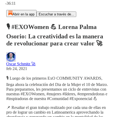
-36:11
Abrir en la app
Escuchar a través de...
🎙️ #EXOWomen 💪 Lorena Palma
Osorio: La creatividad es la manera
de revolucionar para crear valor 🚀
Oscar Schmitz 🚀
feb 24, 2021
🎙️ Luego de los primeros ExO COMMUNITY AWARDS,
llega ahora la celebración del Dia de la Mujer el 10 de Marzo.
Para prepararnos, les presentamos un ciclo de entrevistas con
nuestras #EXOWomen, #mujeres #líderes, #emprendedoras e
#inspiradoras de nuestra #Comunidad #Exponencial 💪
📌 Resaltar el gran trabajo realizado por cada una de ellas en
pro de lograr un cambio en Latinoamerica aprovechando la
abundancia y generando un cambio en la mentalidad de las