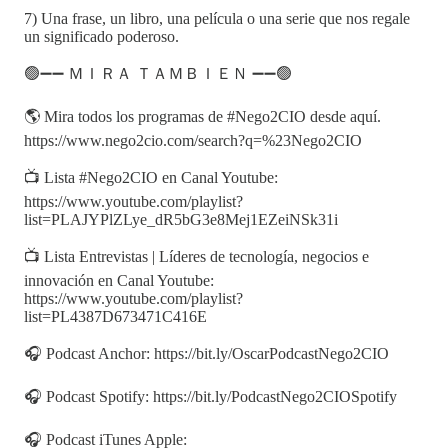
7) Una frase, un libro, una película o una serie que nos regale
un significado poderoso.
🟢➖➖ ＭＩＲＡ ＴＡＭＢＩＥＮ ➖➖🟢
🌎 Mira todos los programas de #Nego2CIO desde aquí.
https://www.nego2cio.com/search?q=%23Nego2CIO
📺 Lista #Nego2CIO en Canal Youtube:
https://www.youtube.com/playlist?
list=PLAJYPlZLye_dR5bG3e8Mej1EZeiNSk31i
📺 Lista Entrevistas | Líderes de tecnología, negocios e
innovación en Canal Youtube:
https://www.youtube.com/playlist?
list=PL4387D673471C416E
🎧 Podcast Anchor: https://bit.ly/OscarPodcastNego2CIO
🎧 Podcast Spotify: https://bit.ly/PodcastNego2CIOSpotify
🎧 Podcast iTunes Apple: