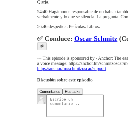
Queja.
54:40 Hagámonos responsable de no hablar también.
verbalmente y lo que se silencia. La pregunta. Co
56:46 despedida. Películas. Libros.
✅ Conduce:
Oscar Schmitz
(Co
--- This episode is sponsored by · Anchor: The ea
a voice message: https://anchor.fm/schmitzoscar/m
https://anchor.fm/schmitzoscar/support
Discusión sobre este episodio
Comentarios
Restacks