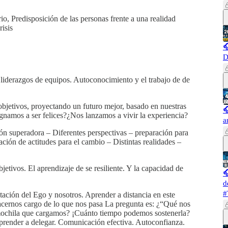
io, Predisposición de las personas frente a una realidad
risis

D
liderazgos de equipos. Autoconocimiento y el trabajo de de
 objetivos, proyectando un futuro mejor, basado en nuestras

gnamos a ser felices?¿Nos lanzamos a vivir la experiencia?
a
ón superadora – Diferentes perspectivas – preparación para
ración de actitudes para el cambio – Distintas realidades –
jetivos. El aprendizaje de se resiliente. Y la capacidad de

d
#
ción del Ego y nosotros. Aprender a distancia en este
acernos cargo de lo que nos pasa La pregunta es: ¿“Qué nos
mochila que cargamos? ¡Cuánto tiempo podemos sostenerla?
 Aprender a delegar. Comunicación efectiva. Autoconfianza.