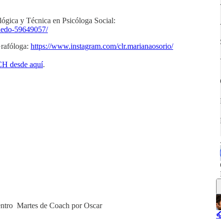
ógica y Técnica en Psicóloga Social:
-ledo-59649057/
Grafóloga:
https://www.instagram.com/clr.marianaosorio/
 desde aquí
.
entro Martes de Coach por Oscar
