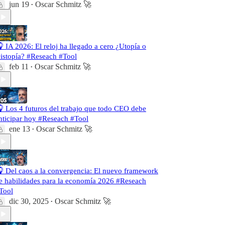
jun 19
Oscar Schmitz 🚀
•
 IA 2026: El reloj ha llegado a cero ¿Utopía o
istopía? #Reseach #Tool
feb 11
Oscar Schmitz 🚀
•
 Los 4 futuros del trabajo que todo CEO debe
nticipar hoy #Reseach #Tool
ene 13
Oscar Schmitz 🚀
•
 Del caos a la convergencia: El nuevo framework
e habilidades para la economía 2026 #Reseach
Tool
dic 30, 2025
Oscar Schmitz 🚀
•