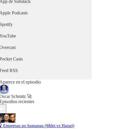
ilimitados DESAFÍOS. Y de eso se trata
App de Substack
Nego2CIO, de lograr el ÉXITO con PASIÓN"
Apple Podcasts
Spotify
YouTube
Overcast
Pocket Casts
Feed RSS
Aparece en el episodio
Oscar Schmitz 🚀
Episodios recientes
 Empresas no humanas (Milei vs Harari)