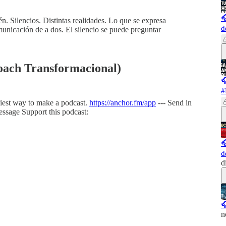

 Silencios. Distintas realidades. Lo que se expresa
d
municación de a dos. El silencio se puede preguntar
ach Transformacional)

#
siest way to make a podcast.
https://anchor.fm/app
--- Send in
essage Support this podcast:

d
d

n