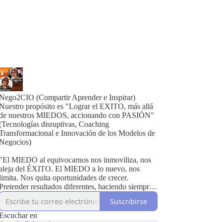
Nego2CIO (Compartir Aprender e Inspirar)
Nuestro propósito es "Lograr el EXITO, más allá
de nuestros MIEDOS, accionando con PASIÓN"
(Tecnologías disruptivas, Coaching
Transformacional e Innovación de los Modelos de
Negocios)
"El MIEDO al equivocarnos nos inmoviliza, nos
aleja del ÉXITO. El MIEDO a lo nuevo, nos
limita. Nos quita oportunidades de crecer.
Pretender resultados diferentes, haciendo siempre
lo mismo, es una locura. Aprender a SER
Suscribirse
diferentes, aprender a HACER innovando, es un
DESAFÍO. Nuestra PASIÓN nos moviliza a
Escuchar en