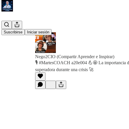
Suscribirse
Iniciar sesión
Nego2CIO (Compartir Aprender e Inspirar)
🎙️ #MartesCOACH a20e004 💪🤩 La importancia de
superadora durante una crisis 🚀