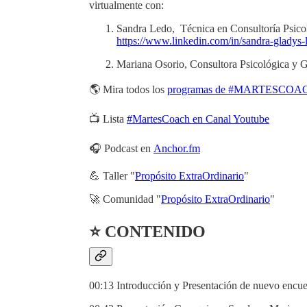
virtualmente con:
Sandra Ledo, Técnica en Consultoría Psicol
https://www.linkedin.com/in/sandra-gladys
Mariana Osorio, Consultora Psicológica y 
🌎 Mira todos los
programas de #MARTESCOACH
📺 Lista
#MartesCoach en Canal Youtube
🎧 Podcast en
Anchor.fm
💪 Taller "
Propósito ExtraOrdinario
"
🚀 Comunidad "
Propósito ExtraOrdinario
"
⭐ CONTENIDO
00:13 Introducción y Presentación de nuevo encu