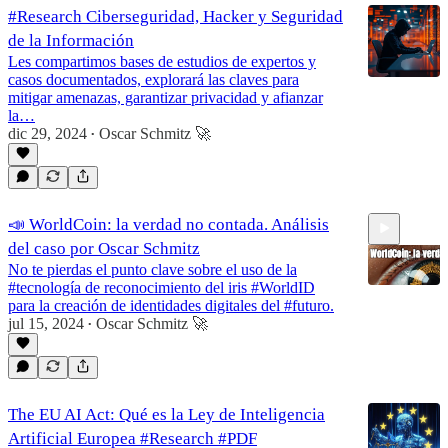
#Research Ciberseguridad, Hacker y Seguridad
de la Información
Les compartimos bases de estudios de expertos y
casos documentados, explorará las claves para
mitigar amenazas, garantizar privacidad y afianzar
la…
dic 29, 2024
Oscar Schmitz 🚀
•
📣 WorldCoin: la verdad no contada. Análisis
del caso por Oscar Schmitz
No te pierdas el punto clave sobre el uso de la
#tecnología de reconocimiento del iris #WorldID
para la creación de identidades digitales del #futuro.
jul 15, 2024
Oscar Schmitz 🚀
•
1:27:10
The EU AI Act: Qué es la Ley de Inteligencia
Artificial Europea #Research #PDF