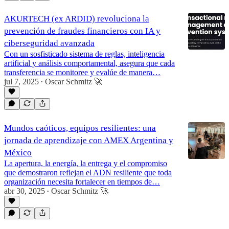
AKURTECH (ex ARDID) revoluciona la
prevención de fraudes financieros con IA y
ciberseguridad avanzada
Con un sosfisticado sistema de reglas, inteligencia
artificial y análisis comportamental, asegura que cada
transferencia se monitoree y evalúe de manera…
jul 7, 2025
Oscar Schmitz 🚀
•
Mundos caóticos, equipos resilientes: una
jornada de aprendizaje con AMEX Argentina y
México
La apertura, la energía, la entrega y el compromiso
que demostraron reflejan el ADN resiliente que toda
organización necesita fortalecer en tiempos de…
abr 30, 2025
Oscar Schmitz 🚀
•