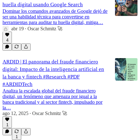
huella digital usando Google Search
Dominar los comandos avanzados de Google dejó de
ser una habilidad técnica para convertirse en
herramientas para auditar tu huella digital, mitiga…
abr 19
Oscar Schmitz 🚀
•
4
ARDID | El panorama del fraude financiero
digital: Impacto de la inteligencia artificial en
la banca y fintech #Research #PDF
#ARDIDTech
Analiza la escalada global del fraude financiero
digital, un fenómeno que amenaza por igual a la
banca tradicional y al sector fintech, impulsado por
la…
ago 12, 2025
Oscar Schmitz 🚀
•
1
1