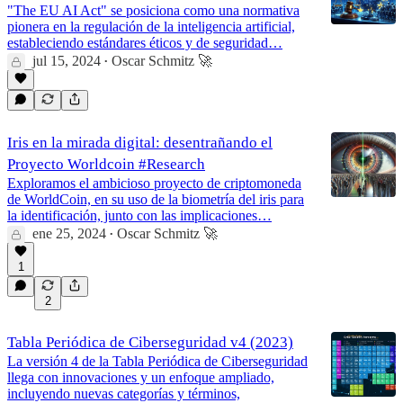
"The EU AI Act" se posiciona como una normativa
pionera en la regulación de la inteligencia artificial,
estableciendo estándares éticos y de seguridad…
jul 15, 2024
Oscar Schmitz 🚀
•
Iris en la mirada digital: desentrañando el
Proyecto Worldcoin #Research
Exploramos el ambicioso proyecto de criptomoneda
de WorldCoin, en su uso de la biometría del iris para
la identificación, junto con las implicaciones…
ene 25, 2024
Oscar Schmitz 🚀
•
1
2
Tabla Periódica de Ciberseguridad v4 (2023)
La versión 4 de la Tabla Periódica de Ciberseguridad
llega con innovaciones y un enfoque ampliado,
incluyendo nuevas categorías y términos,