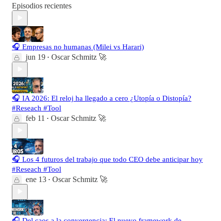
Episodios recientes
🎧 Empresas no humanas (Milei vs Harari)
jun 19
Oscar Schmitz 🚀
•
🎧 IA 2026: El reloj ha llegado a cero ¿Utopía o Distopía?
#Reseach #Tool
feb 11
Oscar Schmitz 🚀
•
🎧 Los 4 futuros del trabajo que todo CEO debe anticipar hoy
#Reseach #Tool
ene 13
Oscar Schmitz 🚀
•
🎧 Del caos a la convergencia: El nuevo framework de