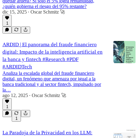
quedar afuera? Si solo el 5% logra rentabilidad,
¿quién gobierna el riesgo del 95% restante?
dic 15, 2025
Oscar Schmitz 🚀
•
1
ARDID | El panorama del fraude financiero
digital: Impacto de la inteligencia artificial en
la banca y fintech #Research #PDF
#ARDIDTech
Analiza la escalada global del fraude financiero
digital, un fenómeno que amenaza por igual a la
banca tradicional y al sector fintech, impulsado por
la…
ago 12, 2025
Oscar Schmitz 🚀
•
1
1
La Paradoja de la Privacidad en los LLM: