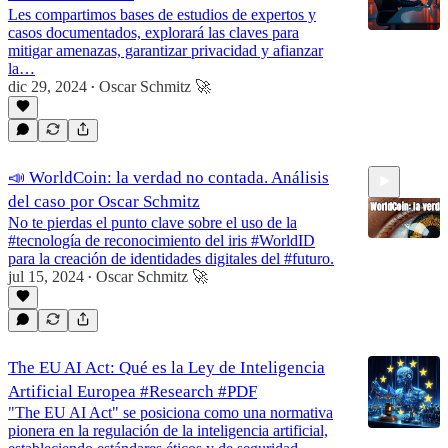
Les compartimos bases de estudios de expertos y
casos documentados, explorará las claves para
mitigar amenazas, garantizar privacidad y afianzar
la…
dic 29, 2024
Oscar Schmitz 🚀
•
📣 WorldCoin: la verdad no contada. Análisis
del caso por Oscar Schmitz
No te pierdas el punto clave sobre el uso de la
#tecnología de reconocimiento del iris #WorldID
para la creación de identidades digitales del #futuro.
jul 15, 2024
Oscar Schmitz 🚀
•
1:27:10
The EU AI Act: Qué es la Ley de Inteligencia
Artificial Europea #Research #PDF
"The EU AI Act" se posiciona como una normativa
pionera en la regulación de la inteligencia artificial,