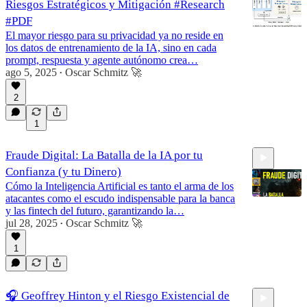
Riesgos Estratégicos y Mitigación #Research
#PDF
El mayor riesgo para su privacidad ya no reside en
los datos de entrenamiento de la IA, sino en cada
prompt, respuesta y agente autónomo crea…
ago 5, 2025
Oscar Schmitz 🚀
•
2
1
Fraude Digital: La Batalla de la IA por tu
Confianza (y tu Dinero)
Cómo la Inteligencia Artificial es tanto el arma de los
atacantes como el escudo indispensable para la banca
y las fintech del futuro, garantizando la…
jul 28, 2025
Oscar Schmitz 🚀
•
6:48
1
🎧 Geoffrey Hinton y el Riesgo Existencial de