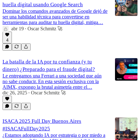
huella digital usando Google Search
Dominar los comandos avanzados de Google dejó de
ser una habilidad técnica para convertirse en
herramientas para auditar tu huella digital, mitiga…
abr 19
Oscar Schmitz 🚀
•
4
La batalla de la IA por tu confianza (y tu
dinero) ¿Preparado para el fraude digital?
Le entregamos una Ferrari a una sociedad que aún
no sabe conducir. En esta sesión exclusiva con la
AIMX, expongo la brutal asimetría entre el…
dic 26, 2025
Oscar Schmitz 🚀
•
ISACA 2025 Full Day Buenos Aires
#ISACAFullDay2025
¿Estamos adoptando IA por estrategia o por miedo a