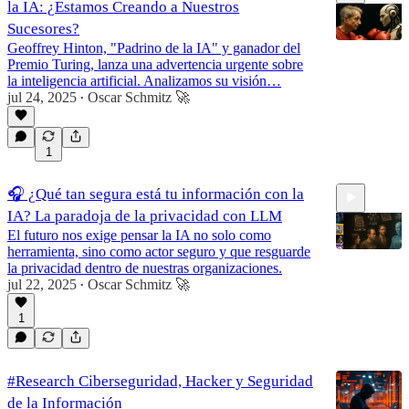
la IA: ¿Estamos Creando a Nuestros
Sucesores?
Geoffrey Hinton, "Padrino de la IA" y ganador del
Premio Turing, lanza una advertencia urgente sobre
la inteligencia artificial. Analizamos su visión…
6:45
jul 24, 2025
Oscar Schmitz 🚀
•
1
🎧 ¿Qué tan segura está tu información con la
IA? La paradoja de la privacidad con LLM
El futuro nos exige pensar la IA no solo como
herramienta, sino como actor seguro y que resguarde
la privacidad dentro de nuestras organizaciones.
jul 22, 2025
Oscar Schmitz 🚀
•
7:38
1
#Research Ciberseguridad, Hacker y Seguridad
de la Información